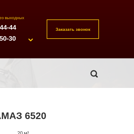
без выходных
-44-44
Заказать звонок
50-30
АМАЗ 6520
20 м³